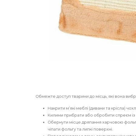
Обмежте доступ тварини до місць, які вона вибра
Накрити м’які меблі (дивани та крісла) ч
Килими прибрати або обробити спреєм із 
Обернути місце дряпання харчовою фоль
чіпати фольгу та липкі поверхні.