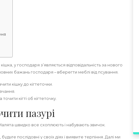
еня
кішка, у господаря з’являється відповідальність за нового
новних бажань господаря – вберегти меблі від псування.
вчити кішку до кігтеточки.
вчання.
точити кігті об кігтеточку.
чити пазурі
Малята швидко все схоплюють і набувають звичок.
будьте послідовні у своїх діях і виявите терпіння. Далі ми