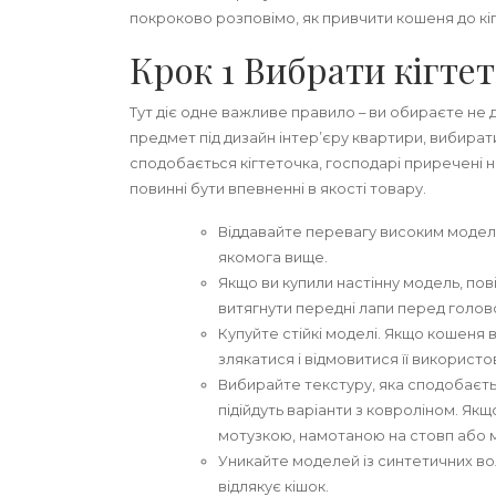
покроково розповімо, як привчити кошеня до кі
Крок 1 Вибрати кігте
Тут діє одне важливе правило – ви обираєте не 
предмет під дизайн інтер’єру квартири, вибират
сподобається кігтеточка, господарі приречені н
повинні бути впевненні в якості товару.
Віддавайте перевагу високим моделя
якомога вище.
Якщо ви купили настінну модель, повіс
витягнути передні лапи перед голов
Купуйте стійкі моделі. Якщо кошеня 
злякатися і відмовитися її використо
Вибирайте текстуру, яка сподобаєт
підійдуть варіанти з ковроліном. Якщ
мотузкою, намотаною на стовп або 
Уникайте моделей із синтетичних во
відлякує кішок.