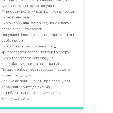
здоров’я та контролю популяції
Як вибрати вологий корм для котів: поради
та рекомендації
Вибір корму для котів з надмірною вагою:
рекомендації та поради
Популярні гіпоалергенні породи котів і їхні
особливості
Вибір платформи для лаунчпаду
криптовалюти: головні критерії відбору
Вибір телевізора Samsung, що
сподобається Вам та Вашій кицьці
Правила вибору зоотоварів для вашого
пухнастого друга
Все, що ви повинні знати про ласощі для
собак: від користі до ризиків
Як вибрати наповнювач для котів?
Клички для котів