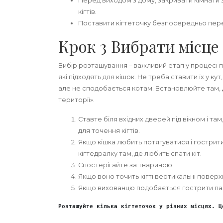
Перед виходом з дому, закривати кімнати 
кігтів.
Поставити кігтеточку безпосередньо пер
Крок 3 Вибрати місце
Вибір розташування – важливий етап у процесі п
які підходять для кішок. Не треба ставити їх у к
але не сподобається котам. Встановлюйте там, д
території».
Ставте біля вхідних дверей під вікном і т
для точення кігтів.
Якщо кішка любить потягуватися і гострит
кігтедралку там, де любить спати кіт.
Спостерігайте за твариною.
Якщо воно точить кігті вертикальні поверх
Якщо вихованцю подобається гострити паз
Розташуйте кілька кігтеточок у різних місцях. Ц