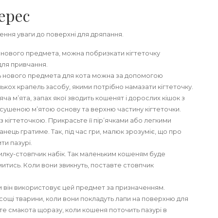
ерес
ення уваги до поверхні для дряпання.
 нового предмета, можна побризкати кігтеточку
для привчання.
ь нового предмета для кота можна за допомогою
лькох крапель засобу, якими потрібно намазати кігтеточку.
яча м’ята, запах якої зводить кошенят і дорослих кішок з
сушеною м’ятою основу та верхню частину кігтеточки.
з кігтеточкою. Прикрасьте її пір’ячками або легкими
анець гратиме. Так, під час гри, малюк зрозуміє, що про
ти пазурі.
лку-стовпчик набік. Так маленьким кошеням буде
итись. Коли вони звикнуть, поставте стовпчик
ли він використовує цей предмет за призначенням.
ощі тварини, коли вони покладуть лапи на поверхню для
йте смакота щоразу, коли кошеня поточить пазурі в