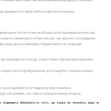
з м’якими меблями, які вихованець вибрав для точення
ед предметом, який любить дряпати кошеня.
ривчання. Кігтеточки необхідно розташовувати в місцях,
ут, ховати у важкодоступних місцях. Це зручно господарям,
е кішці зручно використовуватиме її як «маркер
ам, де знаходиться місце, самостійно обране вихованцем
и пазурі після пробудження, розташуйте горизонтальну
ні, розташовуйте кігтедралку вертикально.
урі об килими, поставте горизонтальну модель.
е підвищить ймовірність того, що кішка не зачепить ваші меблі та 