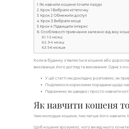
Як навчити кошеня точити пазурі
Крок 1 Вибрати кігтеточку
Крок 2 Обмежити доступ
Крок 3 Вибрати місце
Крок 4 Підвищити інтерес
Особливості привчання залежно від віку кош
1-2 місяці
3-4 місяці
5-6 місяців
Коли в будинку з’являється кошеня або доросла 
вихованця, його догляд та виховання. Одне з ос
У цій статті ми докладно розповімо, як при
Поділимося корисними порадами щодо на
Підкажемо як швидко і просто навчити кота 
Як навчити кошеня то
Чим молодше кошеня, тим легше його навчити. 
Щоб кошеня зрозуміло, чого ви від нього хочете, 