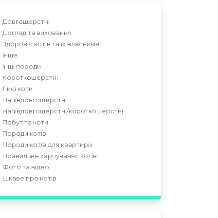
Довгошерстні
Догляд та виховання
Здоров’я котів та їх власників
Інше
Інші породи
Короткошерстні
Лисі коти
Напівдовгошерстні
Напівдовгошерстні/короткошерстні
Побут та коти
Породи котів
Породи котів для квартири
Правильне харчування котів
Фото та відео
Цікаве про котів