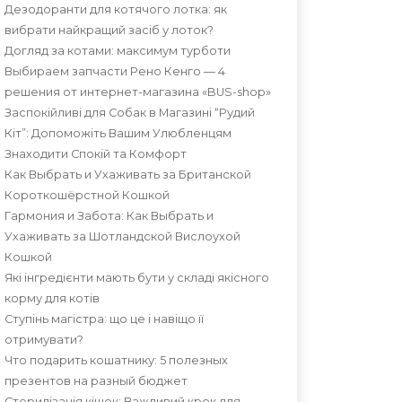
Дезодоранти для котячого лотка: як
вибрати найкращий засіб у лоток?
Догляд за котами: максимум турботи
Выбираем запчасти Рено Кенго — 4
решения от интернет-магазина «BUS-shop»
Заспокійливі для Собак в Магазині “Рудий
Кіт”: Допоможіть Вашим Улюбленцям
Знаходити Спокій та Комфорт
Как Выбрать и Ухаживать за Британской
Короткошёрстной Кошкой
Гармония и Забота: Как Выбрать и
Ухаживать за Шотландской Вислоухой
Кошкой
Які інгредієнти мають бути у складі якісного
корму для котів
Ступінь магістра: що це і навіщо її
отримувати?
Что подарить кошатнику: 5 полезных
презентов на разный бюджет
Стерилізація кішок: Важливий крок для