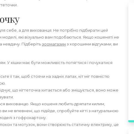
гтеточки.
точку
для себе, а для вихованця. Не потрібно підбирати цей
и моделі, які візуально вам подобаються. Якщо кошеняті не
а невдачу. Підберіть
зоомагазин
з хорошими відгуками, ви
м. У кішки має бути можливість потягтися і почухатися
ьте її так, щоб стоячи на задніх лапах, кіт міг повністю
ою.
відчує, що кігтеточка хитається або зміщується, воно може
вувати.
ься вихованцю. Якщо кошеня любить дряпати килим,
о ви не впевнені, що підійде, спробуйте кігті з натуральною
моделі з гофрокартону.
локон та мотузок, вони створюють статичну електрику, це