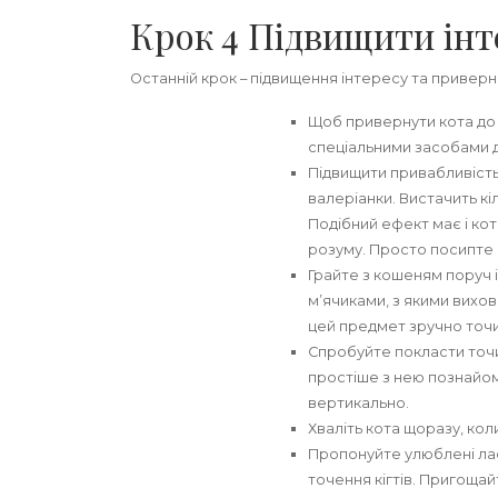
Крок 4 Підвищити інт
Останній крок – підвищення інтересу та приверн
Щоб привернути кота до
спеціальними засобами 
Підвищити привабливіст
валеріанки. Вистачить кі
Подібний ефект має і кот
розуму. Просто посипте 
Грайте з кошеням поруч і
м’ячиками, з якими вихов
цей предмет зручно точи
Спробуйте покласти точи
простіше з нею познайом
вертикально.
Хваліть кота щоразу, ко
Пропонуйте улюблені лас
точення кігтів. Пригоща