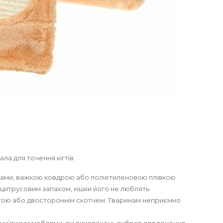
ла для точення кігтів.
охлами, важкою ковдрою або поліетиленовою плівкою.
цитрусовим запахом, кішки його не люблять.
гою або двостороннім скотчем. Тваринам неприємно