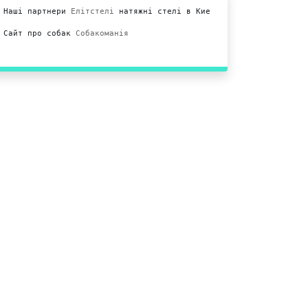
Наші партнери 
Елітстелі
 натяжні стелі в Киеві.

Сайт про собак 
Собакоманія