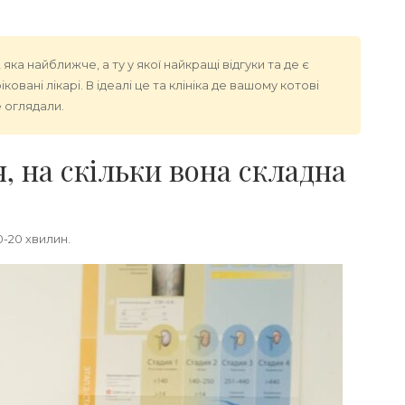
 яка найближче, а ту у якої найкращі відгуки та де є
овані лікарі. В ідеалі це та клініка де вашому котові
 оглядали.
, на скільки вона складна
0-20 хвилин.