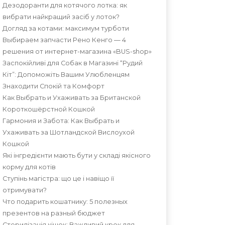
Дезодоранти для котячого лотка: як
вибрати найкращий засіб у лоток?
Догляд за котами: максимум турботи
Выбираем запчасти Рено Кенго — 4
решения от интернет-магазина «BUS-shop»
Заспокійливі для Собак в Магазині “Рудий
Кіт”: Допоможіть Вашим Улюбленцям
Знаходити Спокій та Комфорт
Как Выбрать и Ухаживать за Британской
Короткошёрстной Кошкой
Гармония и Забота: Как Выбрать и
Ухаживать за Шотландской Вислоухой
Кошкой
Які інгредієнти мають бути у складі якісного
корму для котів
Ступінь магістра: що це і навіщо її
отримувати?
Что подарить кошатнику: 5 полезных
презентов на разный бюджет
Стерилізація кішок: Важливий крок для