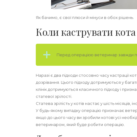
Як бачимо, є свої плюси й мінуси в обох рішень.
Коли каструвати кота
Перед операцією ветеринар завжди п
Наразі є два підходи стосовно часу кастрації к
дозрівання. Цього підходу дотримуються у багать
клінік дотримуються класичного підходу і призна
статевої зрілості.
Статева зрілість у котів настає у шість місяців, інод
У будь-якому випадку операцію призначає ветер
якщо до цього часу ви зробили котові усі необхі
ветеринаром, який буде робити операцію.