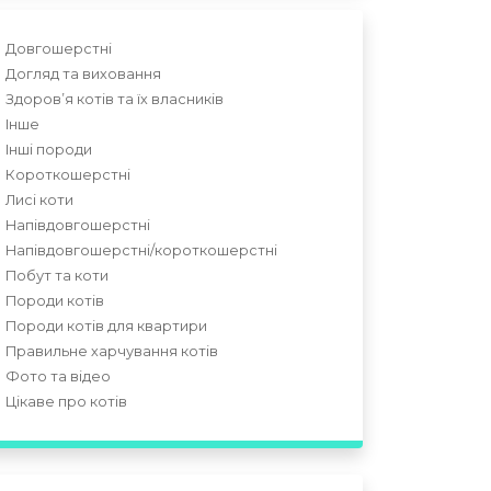
Довгошерстні
Догляд та виховання
Здоров’я котів та їх власників
Інше
Інші породи
Короткошерстні
Лисі коти
Напівдовгошерстні
Напівдовгошерстні/короткошерстні
Побут та коти
Породи котів
Породи котів для квартири
Правильне харчування котів
Фото та відео
Цікаве про котів