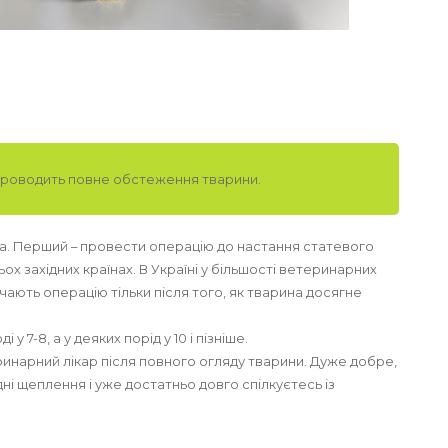
роводить повне обстеження тварини.
ота. Перший – провести операцію до настання статевого
ох західних країнах. В Україні у більшості ветеринарних
чають операцію тільки після того, як тварина досягне
і у 7-8, а у деяких порід у 10 і пізніше.
инарний лікар після повного огляду тварини. Дуже добре,
дні щеплення і уже достатньо довго спілкуєтесь із