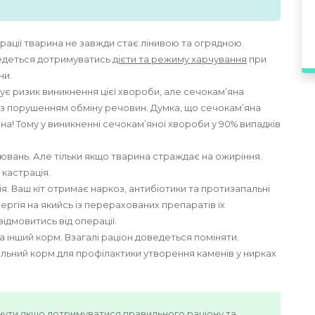
страції тварина не завжди стає лінивою та огрядною.
ведеться дотримуватись
дієти та режиму харчування
при
ни.
шує ризик виникнення цієї хвороби, але сечокам’яна
із порушенням обміну речовин. Думка, що сечокам’яна
на! Тому у виникненні сечокам’яної хвороби у 90% випадків
ювань. Але тільки якщо тварина страждає на ожиріння.
 кастрація.
ія. Ваш кіт отримає наркоз, антибіотики та протизапальні
ергія на якийсь із перерахованих препаратів їх
ідмовитись від операції.
а інший корм. Взагалі раціон доведеться поміняти.
льний корм для профілактики утворення каменів у нирках
нути якщо дотримуватися правильного раціону та