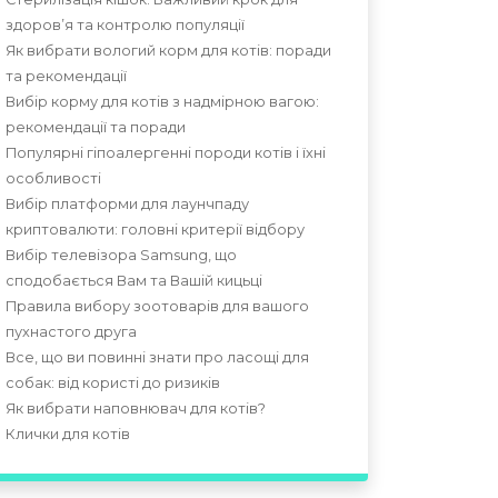
здоров’я та контролю популяції
Як вибрати вологий корм для котів: поради
та рекомендації
Вибір корму для котів з надмірною вагою:
рекомендації та поради
Популярні гіпоалергенні породи котів і їхні
особливості
Вибір платформи для лаунчпаду
криптовалюти: головні критерії відбору
Вибір телевізора Samsung, що
сподобається Вам та Вашій кицьці
Правила вибору зоотоварів для вашого
пухнастого друга
Все, що ви повинні знати про ласощі для
собак: від користі до ризиків
Як вибрати наповнювач для котів?
Клички для котів