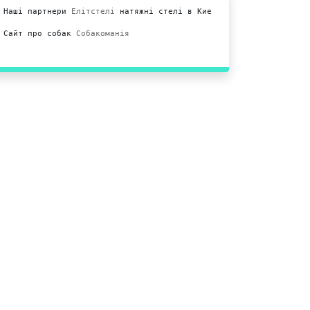
Наші партнери 
Елітстелі
 натяжні стелі в Киеві.

Сайт про собак 
Собакоманія