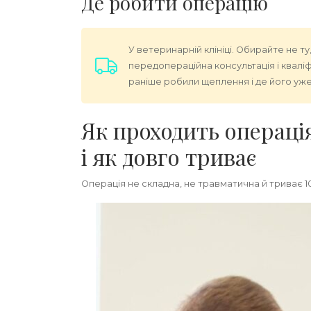
Де робити операцію
У ветеринарній клініці. Обирайте не ту,
передопераційна консультація і кваліфік
раніше робили щеплення і де його уже
Як проходить операція
і як довго триває
Операція не складна, не травматична й триває 1