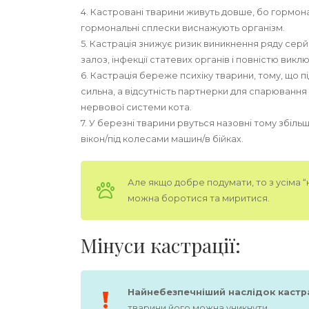
4. Кастровані тварини живуть довше, бо гормонал
гормональні сплески виснажують організм.
5. Кастрація знижує ризик виникнення ряду сер
залоз, інфекції статевих органів і повністю викл
6. Кастрація береже психіку тварини, тому, що 
сильна, а відсутність партнерки для спарюванн
нервової системи кота.
7. У березні тварини рвуться назовні тому збіль
вікон/під колесами машин/в бійках.
Але якщо добре подумати, то з усіма 
можна боротися та миритися.
Мінуси кастрації:
Найнебезпечніший наслідок кастра
тварини його можна уникнути.