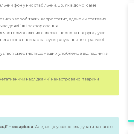
ьний фон у них стабільний. Бо, як відомо, саме
йозних хвороб таких як простатит, аденоми статевих
ючає деякі інші захворювання.
під час гормональних сплесків нервова напруга дуже
я негативно впливає на функціонування центральної
шується смертність домашніх улюбленців від падіння з
“негативними наслідками” некастрованої тварини
ції – ожиріння
. Але, якщо уважно слідкувати за вагою