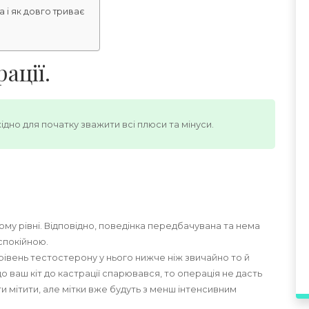
а і як довго триває
ації.
но для початку зважити всі плюси та мінуси.
ому рівні. Відповідно, поведінка передбачувана та нема
спокійною.
 рівень тестостерону у нього нижче ніж звичайно то й
 ваш кіт до кастрації спарювався, то операція не дасть
ти мітити, але мітки вже будуть з менш інтенсивним