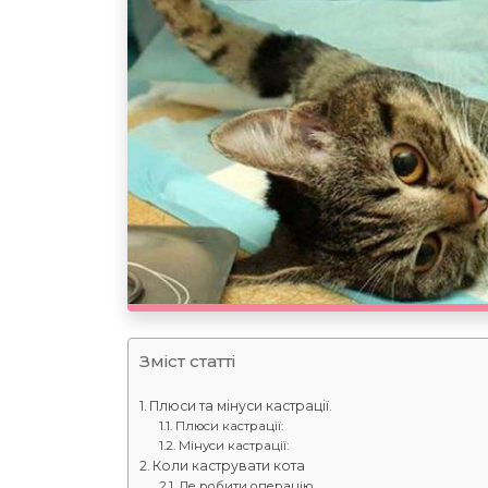
Зміст статті
Плюси та мінуси кастрації.
Плюси кастрації:
Мінуси кастрації:
Коли каструвати кота
Де робити операцію