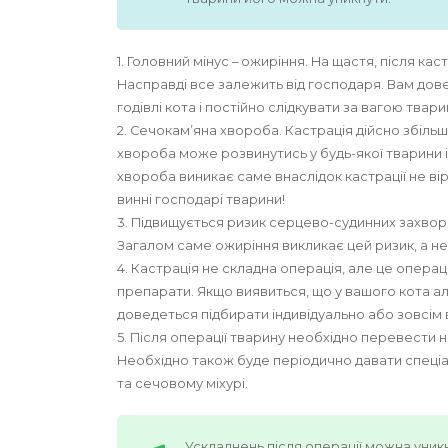
1. Головний мінус – ожиріння. На щастя, після ка
Насправді все залежить від господаря. Вам до
годівлі кота і постійно слідкувати за вагою твари
2. Сечокам’яна хвороба. Кастрація дійсно збіль
хвороба може розвинутись у будь-якої тварини 
хвороба виникає саме внаслідок кастрації не вір
винні господарі тварини!
3. Підвищується ризик серцево-судинних захвор
Загалом саме ожиріння викликає цей ризик, а не
4. Кастрація не складна операція, але це операц
препарати. Якщо виявиться, що у вашого кота ал
доведеться підбирати індивідуально або зовсім в
5. Після операції тварину необхідно перевести н
Необхідно також буде періодично давати спеціа
та сечовому міхурі.
Ускладнень після операції можна уник