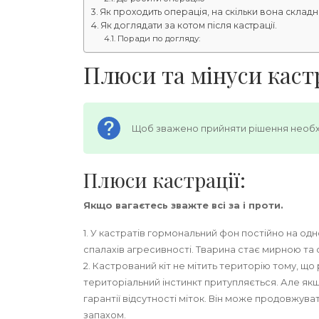
Як проходить операція, на скільки вона складн
Як доглядати за котом після кастрації.
Поради по догляду:
Плюси та мінуси кастр
Щоб зважено прийняти рішення необхід
Плюси кастрації:
Якщо вагаєтесь зважте всі за і проти.
1. У кастратів гормональний фон постійно на одн
спалахів агресивності. Тварина стає мирною та 
2. Кастрований кіт не мітить територію тому, що
територіальний інстинкт притупляється. Але якщо
гарантії відсутності міток. Він може продовжува
запахом.