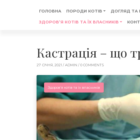
ГОЛОВНА
ПОРОДИ КОТІВ
ДОГЛЯД ТА
ЗДОРОВ’Я КОТІВ ТА ЇХ ВЛАСНИКІВ
КОНТ
Кастрація – що т
27 СІЧНЯ, 2021 /
ADMIN
/ 0 COMMENTS
Здоров’я котів та їх власників