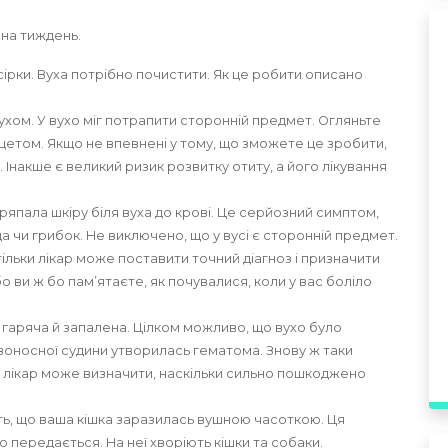
 на тиждень.
 сірки. Вуха потрібно почистити. Як це робити описано
ухом. У вухо міг потрапити сторонній предмет. Огляньте
інцетом. Якщо не впевнені у тому, що зможете це зробити,
Інакше є великий ризик розвитку отиту, а його лікування
ряпала шкіру біля вуха до крові. Це серйозний симптом,
а чи грибок. Не виключено, що у вусі є сторонній предмет.
ільки лікар може поставити точний діагноз і призначити
о ви ж бо пам’ятаєте, як почувалися, коли у вас боліло
 гаряча й запалена. Цілком можливо, що вухо було
оносної судини утворилась гематома. Знову ж таки
и лікар може визначити, наскільки сильно пошкоджено
сть, що ваша кішка заразилась вушною часоткою. Ця
 передається. На неї хворіють кішки та собаки.