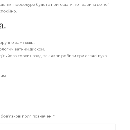
шення процедури будете пригощати, то тварина до неї
покійно.
а.
зручно вам і кішці.
вологим ватним диском.
діть його трохи назад, так як ви робили при огляді вуха.
ним.
бов’язкові поля позначені
*