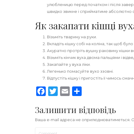
улюбленицю перед початком і після завер
швидко звикне і сприйматиме абсолютно с
Як закапати кішці вух
Візьміть тварину на руки.
Вкладіть кішку собі на коліна, так щоб було 
Акуратно протріть вушну раковину кішки 
Візьміть кінчик вуха двома пальцями і відве
Закапайте у вуха ліки.
Легенько помасуйте вухо ззовні.
Відпустіть кішку і пригостіть її чимось смач
Facebook
Twitter
Email
Share
Залишити відповідь
Ваша e-mail адреса не оприлюднюватиметься.
О