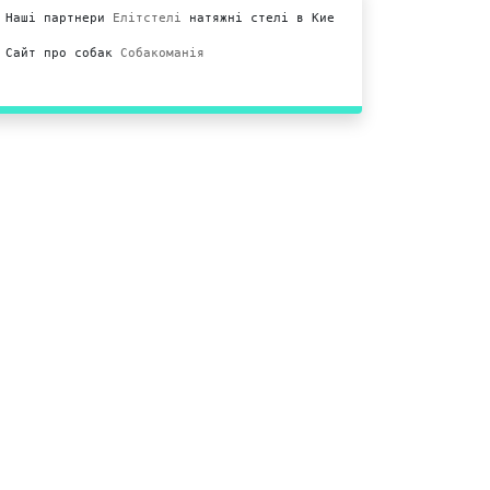
Наші партнери 
Елітстелі
 натяжні стелі в Киеві.

Сайт про собак 
Собакоманія