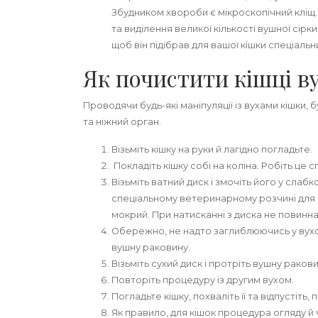
Збудником хвороби є мікроскопічний кліщ.
та виділення великої кількості вушної сір
щоб він підібрав для вашої кішки спеціальн
Як почистити кішці ву
Проводячи будь-які маніпуляції із вухами кішки,
та ніжний орган.
Візьміть кішку на руки й лагідно погладьте.
Покладіть кішку собі на коліна. Робіть це 
Візьміть ватний диск і змочіть його у слаб
спеціальному ветеринарному розчині для ч
мокрий. При натисканні з диска не повинна
Обережно, не надто заглиблюючись у вухо 
вушну раковину.
Візьміть сухий диск і протріть вушну ракови
Повторіть процедуру із другим вухом.
Погладьте кішку, похваліть її та відпустіт
Як правило, для кішок процедура огляду й