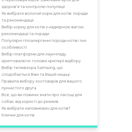
здоров’я та контролю популяції
Як вибрати вологий корм для котів: поради
та рекомендації
Вибір корму для котів з надмірною вагою:
рекомендації та поради
Популярні гіпоалергенні породи котів і їхні
особливості
Вибір платформи для лаунчпаду
криптовалюти: головні критерії відбору
Вибір телевізора Samsung, що
сподобається Вам та Вашій кицьці
Правила вибору зоотоварів для вашого
пухнастого друга
Все, що ви повинні знати про ласощі для
собак: від користі до ризиків
Як вибрати наповнювач для котів?
Клички для котів