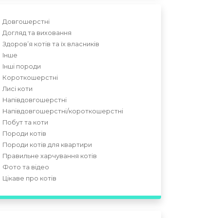
Довгошерстні
Догляд та виховання
Здоров’я котів та їх власників
Інше
Інші породи
Короткошерстні
Лисі коти
Напівдовгошерстні
Напівдовгошерстні/короткошерстні
Побут та коти
Породи котів
Породи котів для квартири
Правильне харчування котів
Фото та відео
Цікаве про котів