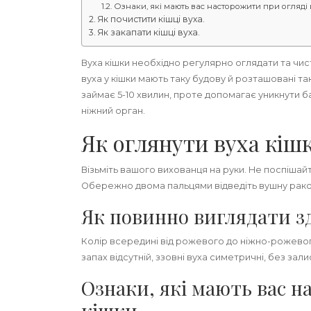
Ознаки, які мають вас насторожити при огляді 
Як почистити кішці вуха.
Як закапати кішці вуха.
Вуха кішки необхідно регулярно оглядати та чист
вуха у кішки мають таку будову й розташовані т
займає 5-10 хвилин, проте допомагає уникнути б
ніжний орган.
Як оглянути вуха кішк
Візьміть вашого вихованця на руки. Не поспішай
Обережно двома пальцями відведіть вушну раков
Як повинно виглядати зд
Колір всередині від рожевого до ніжно-рожевог
запах відсутній, ззовні вуха симетричні, без залис
Ознаки, які мають вас н
кішки.