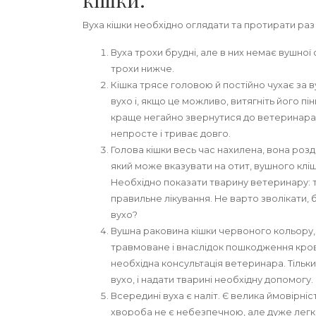
Вуха кішки необхідно оглядати та протирати раз
Вуха трохи брудні, але в них немає вушної
трохи нижче.
Кішка трясе головою й постійно чухає за в
вухо і, якщо це можливо, витягніть його п
краще негайно звернутися до ветеринара. 
непросте і триває довго.
Голова кішки весь час нахилена, вона розд
який може вказувати на отит, вушного кліщ
Необхідно показати тварину ветеринару: т
правильне лікування. Не варто зволікати, б
вухо?
Вушна раковина кішки червоного кольору,
травмоване і внаслідок пошкодження кров
необхідна консультація ветеринара. Тільк
вухо, і надати тварині необхідну допомогу.
Всередині вуха є наліт. Є велика ймовірні
хвороба не є небезпечною, але дуже легко