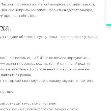
 Паразит поселяється у вусі й викликає сильний свербіж
ки, яка має неприємний запах. Зверніться до ветеринара,
ий препарат від кліща.
ха.
 будьте дуже обережні. Вуха у кішки – надзвичайно чутливий
спокійно й повільно, щоб кішка не почала нервуватись.
кому розчині перекису водню, теплій кип’яченій воді чи
истки вух. Увага! Диск повинен бути вологий, але не
 виділятися рідина.
і не торкаючисть слухового каналу, акуратно протріть
ну кішки.
ь, пригостивши чимось смачненьким.
 чистки вух не є дискомфортною. Якщо ви свою