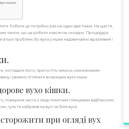
вух кішки.
ити. Робити це потрібно раз на один-два тижні. На щастя,
аким чином, що це робити зовсім не складно. Процедура
агатьох проблем, бо вуха у кішки надзвичайно вразливий і
и.
те, погладьте його, пригостіть чимось смачненьким.
ину і уважно огляньте всередині вухо кішки.
орове вухо кішки.
о, поверхня чиста з ледь помітним глянцевим відблиском,
ин, гуль та набряків на вусі чи біля вуха.
асторожити при огляді вух