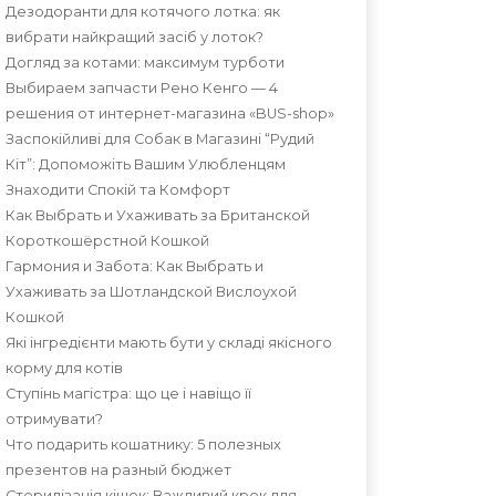
Дезодоранти для котячого лотка: як
вибрати найкращий засіб у лоток?
Догляд за котами: максимум турботи
Выбираем запчасти Рено Кенго — 4
решения от интернет-магазина «BUS-shop»
Заспокійливі для Собак в Магазині “Рудий
Кіт”: Допоможіть Вашим Улюбленцям
Знаходити Спокій та Комфорт
Как Выбрать и Ухаживать за Британской
Короткошёрстной Кошкой
Гармония и Забота: Как Выбрать и
Ухаживать за Шотландской Вислоухой
Кошкой
Які інгредієнти мають бути у складі якісного
корму для котів
Ступінь магістра: що це і навіщо її
отримувати?
Что подарить кошатнику: 5 полезных
презентов на разный бюджет
Стерилізація кішок: Важливий крок для