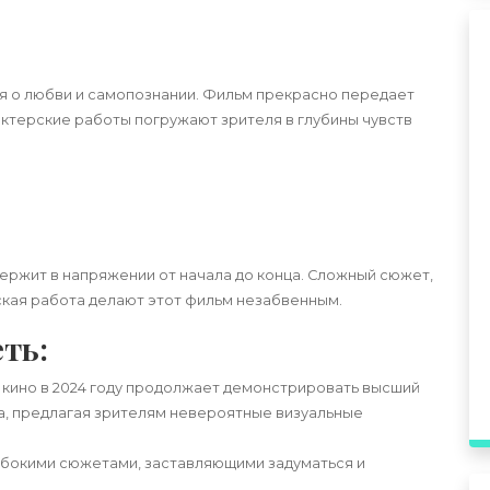
ия о любви и самопознании. Фильм прекрасно передает
актерские работы погружают зрителя в глубины чувств
держит в напряжении от начала до конца. Сложный сюжет,
кая работа делают этот фильм незабвенным.
ть:
кино в 2024 году продолжает демонстрировать высший
а, предлагая зрителям невероятные визуальные
бокими сюжетами, заставляющими задуматься и