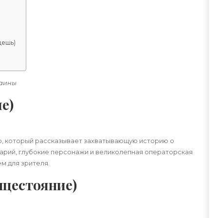
дешь)
раины
е)
р, который рассказывает захватывающую историю о
нарий, глубокие персонажи и великолепная операторская
м для зрителя.
нцестояние)