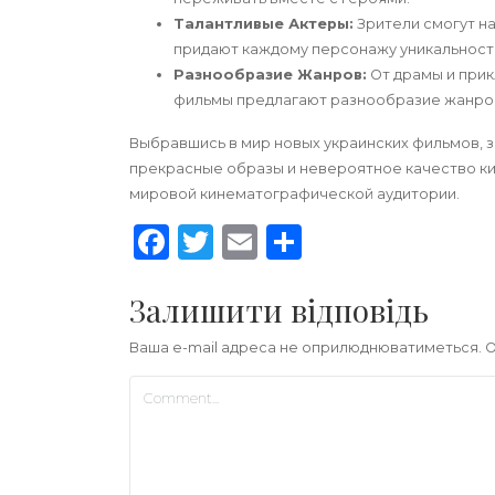
Талантливые Актеры:
Зрители смогут н
придают каждому персонажу уникальность
Разнообразие Жанров:
От драмы и прик
фильмы предлагают разнообразие жанро
Выбравшись в мир новых украинских фильмов, 
прекрасные образы и невероятное качество к
мировой кинематографической аудитории.
Facebook
Twitter
Email
Share
Залишити відповідь
Ваша e-mail адреса не оприлюднюватиметься.
О