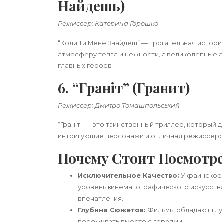
Найдешь)
Режиссер: Катерина Горошко
“Коли Ти Мене Знайдеш” — трогательная истор
атмосферу тепла и нежности, а великолепные 
главных героев.
6. “Граніт” (Гранит)
Режиссер: Дмитро Томашпольський
“Граніт” — это таинственный триллер, который 
интригующие персонажи и отличная режиссерс
Почему Стоит Посмотре
Исключительное Качество:
Украинское 
уровень кинематографического искусств
впечатления.
Глубина Сюжетов:
Фильмы обладают глу
переживать вместе с героями.