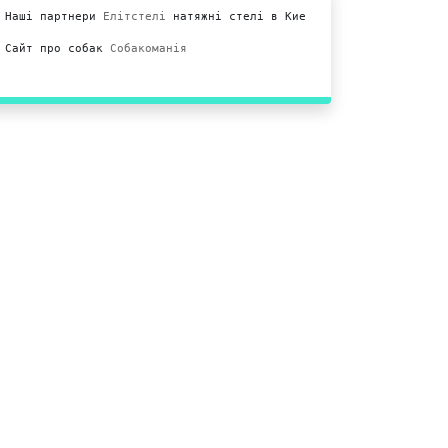
Наші партнери 
Елітстелі
 натяжні стелі в Киеві.

Сайт про собак 
Собакоманія