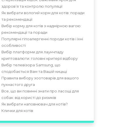
здоров’я та контролю популяції
Як вибрати вологий корм для котів: поради
та рекомендації
Вибір корму для котів з надмірною вагою:
рекомендації та поради
Популярні гіпоалергенні породи котів і їхні
особливості
Вибір платформи для лаунчпаду
криптовалюти: головні критерії відбору
Вибір телевізора Samsung, що
сподобається Вам та Вашій кицьці
Правила вибору зоотоварів для вашого
пухнастого друга
Все, що ви повинні знати про ласощі для
собак: від користі до ризиків
Як вибрати наповнювач для котів?
Клички для котів