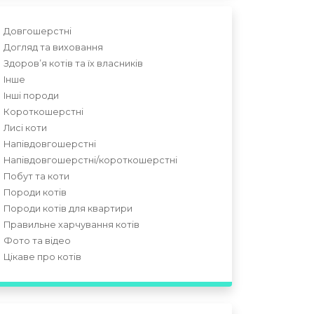
Довгошерстні
Догляд та виховання
Здоров’я котів та їх власників
Інше
Інші породи
Короткошерстні
Лисі коти
Напівдовгошерстні
Напівдовгошерстні/короткошерстні
Побут та коти
Породи котів
Породи котів для квартири
Правильне харчування котів
Фото та відео
Цікаве про котів