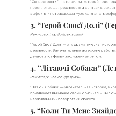
“Сонцестояння” — это фильм, который переносит
переплетающая реальность и фантазию, захват
эффекты и потрясающая музыкальная атмосфе
3. “Герой Своєї Долі” (
Режиссер: Ігор Войцехівський
“Герой Своєї Долі” — это драматическая истори
реальности. Замечательные актерские работы,
делают этот фильм заслуженным хитом.
4. “Літаючі Собаки” (Л
Режиссер: Олександр Ірмаш
“Літаючі Собаки” — увлекательная история, в 
привлекает внимание своим оригинальным сюж
неожиданными поворотами сюжета.
5. “Коли Ти Мене Знайд