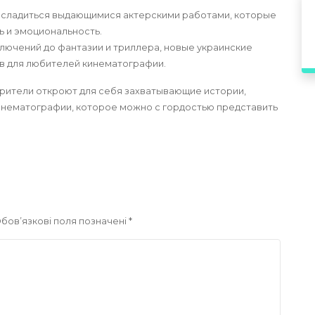
асладиться выдающимися актерскими работами, которые
 и эмоциональность.
лючений до фантазии и триллера, новые украинские
в для любителей кинематографии.
зрители откроют для себя захватывающие истории,
инематографии, которое можно с гордостью представить
бов’язкові поля позначені
*