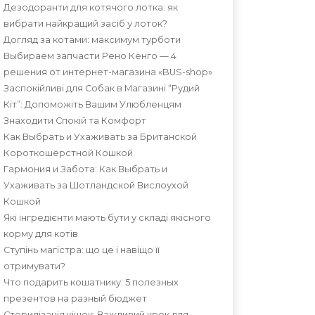
Дезодоранти для котячого лотка: як
вибрати найкращий засіб у лоток?
Догляд за котами: максимум турботи
Выбираем запчасти Рено Кенго — 4
решения от интернет-магазина «BUS-shop»
Заспокійливі для Собак в Магазині “Рудий
Кіт”: Допоможіть Вашим Улюбленцям
Знаходити Спокій та Комфорт
Как Выбрать и Ухаживать за Британской
Короткошёрстной Кошкой
Гармония и Забота: Как Выбрать и
Ухаживать за Шотландской Вислоухой
Кошкой
Які інгредієнти мають бути у складі якісного
корму для котів
Ступінь магістра: що це і навіщо її
отримувати?
Что подарить кошатнику: 5 полезных
презентов на разный бюджет
Стерилізація кішок: Важливий крок для