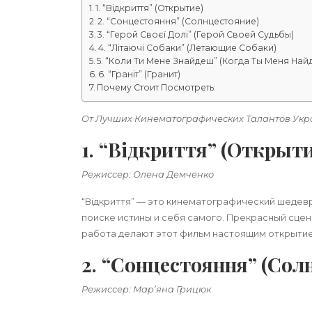
1. “Відкриття” (Открытие)
2. “Сонцестояння” (Солнцестояние)
3. “Герой Своєї Долі” (Герой Своей Судьбы)
4. “Літаючі Собаки” (Летающие Собаки)
5. “Коли Ти Мене Знайдеш” (Когда Ты Меня Най
6. “Граніт” (Гранит)
Почему Стоит Посмотреть:
От Лучших Кинематографических Талантов Ук
1. “Відкриття” (Открыти
Режиссер: Олена Демченко
“Відкриття” — это кинематографический шедев
поиске истины и себя самого. Прекрасный сце
работа делают этот фильм настоящим открытие
2. “Сонцестояння” (Сол
Режиссер: Мар’яна Грицюк