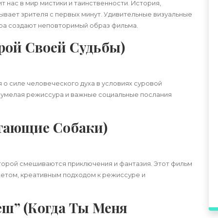
 нас в мир мистики и таинственности. История,
ывает зрителя с первых минут. Удивительные визуальные
ра создают неповторимый образ фильма.
Герой Своей Судьбы)
я о силе человеческого духа в условиях суровой
 умелая режиссура и важные социальные послания
етающие Собаки)
которой смешиваются приключения и фантазия. Этот фильм
етом, креативным подходом к режиссуре и
еш” (Когда Ты Меня